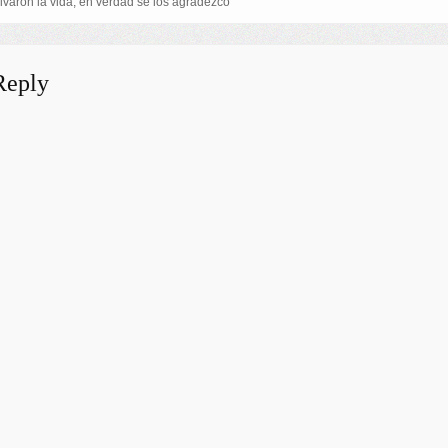
varon la vida, en verdad se los agradezco
Reply