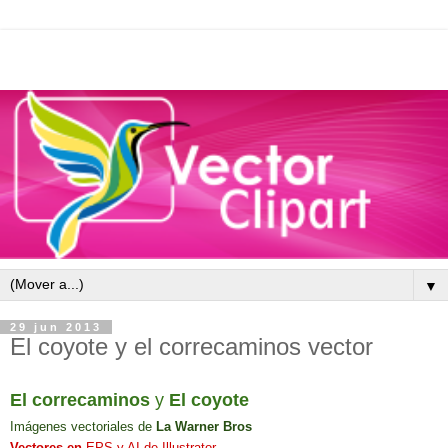
▼
29 jun 2013
El coyote y el correcaminos vector
El
correcaminos
y
El coyote
Imágenes vectoriales
de
La Warner Bros
Vectores en
EPS
y AI
de
Illustrator.