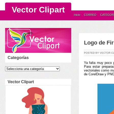
Vector Clipart
Inicio
CORREO
CATEGOR
Logo de Fi
POSTED BY VECTOR C
Categorías
Ya falta muy poco 
Para estar preparad
vectoriales como ma
de CorelDraw y PNG 
Vector Clipart