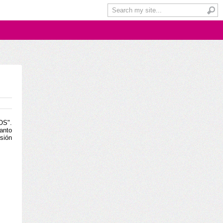
OS".
anto
sión