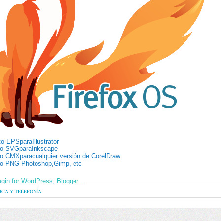
to EPSparaIllustrator
to SVGparaInkscape
o CMXparacualquier versión de CorelDraw
to PNG Photoshop,Gimp, etc
ICA Y TELEFONÍA