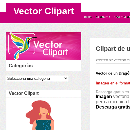
Vector Clipart
Inicio
CORREO
CATEGOR
Clipart de
POSTED BY VECTOR C
Categorías
Vector
de un
Dragó
Imagen
en el forma
D
escarga gratis
en 
Vector Clipart
Imagen
vectoria
pero a mi chica 
Descarga
grati