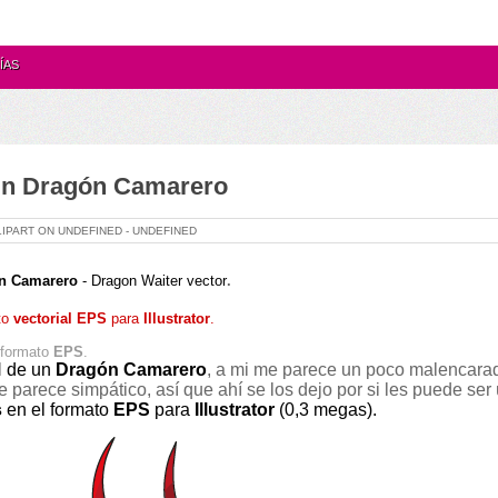
ÍAS
 un Dragón Camarero
LIPART ON
UNDEFINED -
UNDEFINED
n Camarero
-
Dragon Waiter vector
.
to
vectorial
EPS
para
Illustrator
.
formato
EPS
.
l
de un
Dragón Camarero
, a mi me parece un poco
malencara
le parece simpático, así que
ahí se los dejo por si les puede ser ú
s
en el formato
EPS
para
Illustrator
(0,3 megas)
.