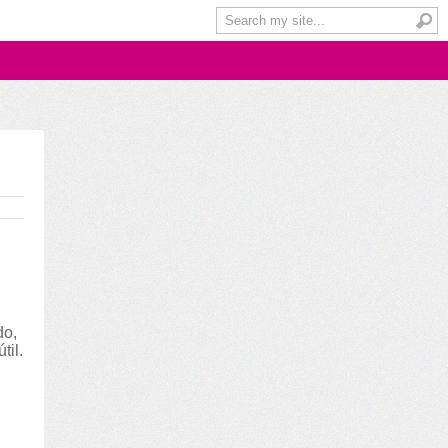
do,
til.