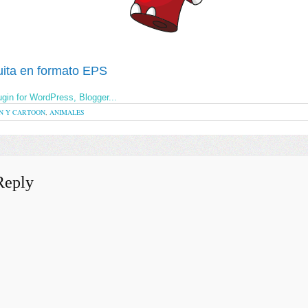
uita en formato EPS
N Y CARTOON
,
ANIMALES
Reply