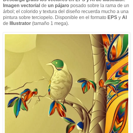
Imagen
vectorial
de
un
p
ájaro
posado sobre la rama de un
árbol;
el colorido y textura del diseño recuerda mucho a una
pintura sobre terciopelo. D
isponible
en el formato
EPS
y
AI
de
Illustrator
(tamaño
1
mega)
.