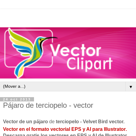
▼
24 oct 2013
Pájaro de terciopelo - vector
Vector
de un
p
ájaro
de
terciopelo
- Velvet Bird vector.
Vector
en el formato
vectorial
EPS
y
AI
para
Illustrator
.
D
escarga gratis
los
vectores
en
EPS
y
AI
de
Illustrator
.