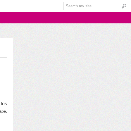
 los
.
ape