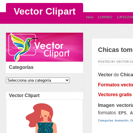
Vector Clipart
Inicio
CORREO
CATEGOR
Chicas tom
POSTED BY VECTOR C
Categorías
Vector
de
Chic
Formatos vecto
Vectores
gratis
Vector Clipart
Imagen vectori
formatos
EPS
,
A
Categorías: ilustración, G