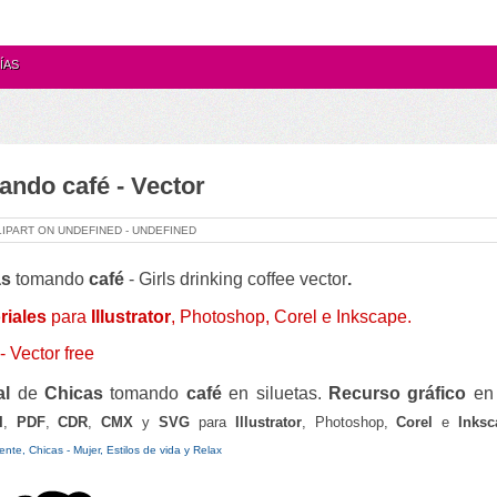
ÍAS
ando café - Vector
LIPART ON
UNDEFINED -
UNDEFINED
as
tomando
café
-
Girls drinking coffee vector
.
riales
para
Illustrator
, Photoshop,
Corel e Inkscape
.
- Vector free
al
de
Chicas
tomando
café
en siluetas.
Recurso gráfico
en
I
,
PDF
,
CDR
,
CMX
y
SVG
para
Illustrator
, Photoshop,
Corel
e
Inksc
ente, Chicas - Mujer, Estilos de vida y Relax