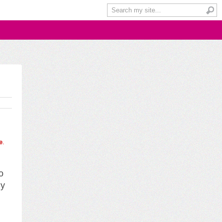
e
.
o
y