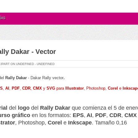
ÍAS
lly Dakar - Vector
LIPART ON
UNDEFINED -
UNDEFINED
del
Rally Dakar
-
Dakar Rally
vector
.
S
,
AI
,
PDF
,
CDR
,
CMX
y
SVG
para
Illustrator
, Photoshop,
Corel
e
Inkscap
ial
del
logo
del
Rally Dakar
que comienza el 5 de ener
rso gráfico
en los formatos:
EPS
,
AI
,
PDF
,
CDR
,
CMX
strator
, Photoshop,
Corel
e
Inkscape
.
Tamaño 0,16