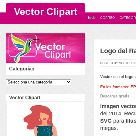
Vector Clipart
Inicio
CORREO
CATEGOR
Logo del Ra
POSTED BY VECTOR C
Categorías
Vector
con
el
logo
En los formatos:
EP
Descarga
gratis
.
Vector Clipart
Imagen vector
del 2014.
Recu
SVG
para
Illu
megas.