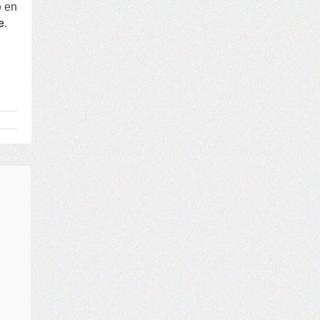
o
en
e
.