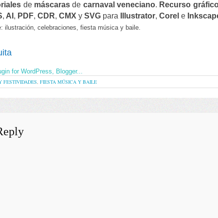
riales
de
m
áscaras
de
carnaval veneciano
.
Recurso gráfic
S
,
AI
,
PDF
,
CDR
,
CMX
y
SVG
para
Illustrator
,
Corel
e
Inkscap
e
: ilustración,
celebraciones, f
iesta m
úsica y baile.
ita
Y FESTIVIDADES
,
FIESTA MÚSICA Y BAILE
Reply