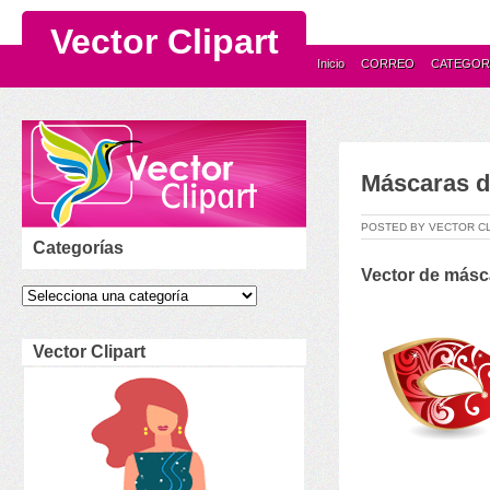
Vector Clipart
Inicio
CORREO
CATEGOR
Máscaras d
POSTED BY VECTOR C
Categorías
Vector
de
m
ásc
Vector Clipart