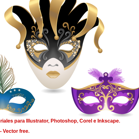
riales
para
Illustrator
, Photoshop,
Corel
e
Inkscape
.
- Vector free.