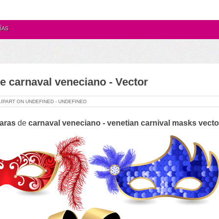
ÍAS
e carnaval veneciano - Vector
LIPART ON
UNDEFINED -
UNDEFINED
aras
de
carnaval veneciano
- v
enetian carnival masks
vecto