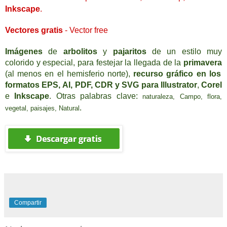
Inkscape
.
Vectores
gratis
- Vector free
Imágenes
de
arbolitos
y
pajaritos
de un estilo muy
colorido y especial
,
para festejar la llegada de la
primavera
(al menos en el hemisferio norte),
recurso gráfico
en los
formatos
EPS,
AI
,
PDF, CDR y SVG
para
Illustrato
r
,
Corel
e
Inkscape
. Otras palabras clave:
naturaleza, Campo
, f
lora,
.
vegetal, p
aisajes, Natural
Compartir