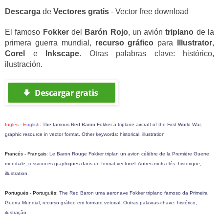
Descarga
de
Vectores
gratis
- Vector free
download
El famoso
Fokker
del
Barón Rojo
, un avión
triplano
de la
primera guerra mundial
,
recurso gráfico
para
Illustrator
,
Corel
e
Inkscape
. Otras palabras clave:
histórico
,
ilustración
.
I
n
g
l
é
s
-
E
n
g
l
i
s
h
:
The famous Red Baron Fokker a triplane aircraft of the First World War,
graphic resource in vector format. Other keywords: historical, illustration
Francés - F
rançais:
Le Baron Rouge Fokker triplan un avion célèbre de la Première Guerre
mondiale, ressources graphiques dans un format vectoriel. Autres mots-clés: historique,
illustration.
Portugués - P
ortuguês:
The Red Baron uma aeronave Fokker triplano famoso da Primeira
Guerra Mundial, recurso gráfico em formato vetorial. Outras palavras-chave: histórico,
ilustração.