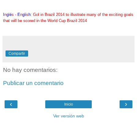
I
n
g
l
é
s
-
E
n
g
l
i
s
h
:
Gol in Brazil 2014 to illustrate many of the exciting goals
that will be scored in the World Cup Brazil 2014
Compartir
No hay comentarios:
Publicar un comentario
‹
›
Inicio
Ver versión web