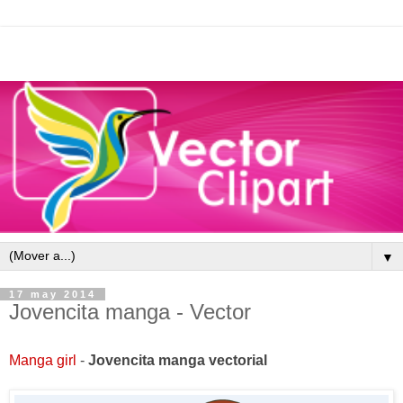
▼
17 may 2014
Jovencita manga - Vector
Manga girl
-
Jovencita manga
vectorial