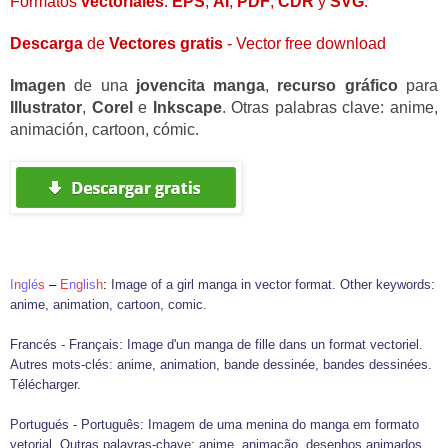
Formatos
vectoriales
:
EPS
,
AI
,
PDF
,
CDR
y
SVG
.
Descarga
de
Vectores
gratis
- Vector free
download
Imagen
de una
jovencita manga
,
recurso gráfico
para
Illustrator
,
Corel
e
Inkscape
. Otras palabras clave:
anime
,
animación, cartoon, cómic
.
I
n
g
l
é
s
–
E
n
g
l
i
s
h
:
Image of a girl manga in vector format. Other keywords:
anime, animation, cartoon, comic.
Francés - F
rançais: Image d'un manga de fille dans un format vectoriel.
Autres mots-clés: anime, animation, bande dessinée, bandes dessinées.
Télécharger.
Portugués - P
ortuguês:
Imagem de uma menina do manga em formato
vetorial. Outras palavras-chave: anime, animação, desenhos animados,