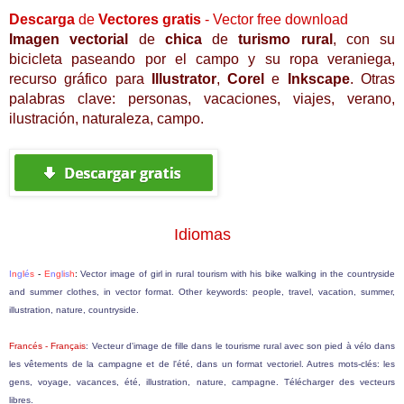
Descarga
de
Vectores
gratis
- Vector free
download
I
magen
vectorial
de
c
hica
de
turismo rural
, con su
bicicleta paseando por el campo y su ropa veraniega
,
recurso gráfico
para
Illustrator
,
Corel
e
Inkscape
. Otras
palabras clave:
personas,
vacaciones, viajes, verano,
ilustración,
naturaleza, campo
.
Idiomas
I
n
g
l
é
s
-
E
n
g
l
i
s
h
:
Vector image of girl in rural tourism with his bike walking in the countryside
and summer clothes, in vector format. Other keywords: people, travel, vacation, summer,
illustration, nature, countryside.
Francés - F
rançais
: Vecteur d'image de fille dans le tourisme rural avec son pied à vélo dans
les vêtements de la campagne et de l'été, dans un format vectoriel. Autres mots-clés: les
gens, voyage, vacances, été, illustration, nature, campagne. Télécharger des vecteurs
libres.