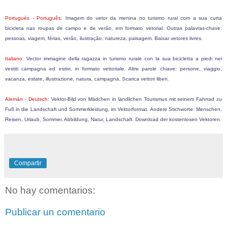
Portugués - P
ortuguês
: Imagem do vetor da menina no turismo rural com a sua curta
bicicleta nas roupas de campo e de verão, em formato vetorial. Outras palavras-chave:
pessoas, viagem, férias, verão, ilustração, natureza, paisagem. Baixar vetores livres.
Italiano
:
Vector immagine della ragazza in turismo rurale con la sua bicicletta a piedi nei
vestiti campagna ed estivi, in formato vettoriale. Altre parole chiave: persone, viaggio,
vacanza, estate, illustrazione, natura, campagna. Scarica vettori liberi.
Alemán -
Deutsch
:
Vektor-Bild von Mädchen in ländlichen Tourismus mit seinem Fahrrad zu
Fuß in die Landschaft und Sommerkleidung, im Vektorformat. Andere Stichworte: Menschen,
Reisen, Urlaub, Sommer, Abbildung, Natur, Landschaft. Download der kostenlosen Vektoren.
Compartir
No hay comentarios:
Publicar un comentario