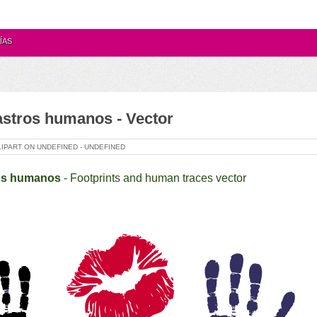
ÍAS
astros humanos - Vector
LIPART ON
UNDEFINED -
UNDEFINED
ros humanos
-
Footprints and human traces
vector