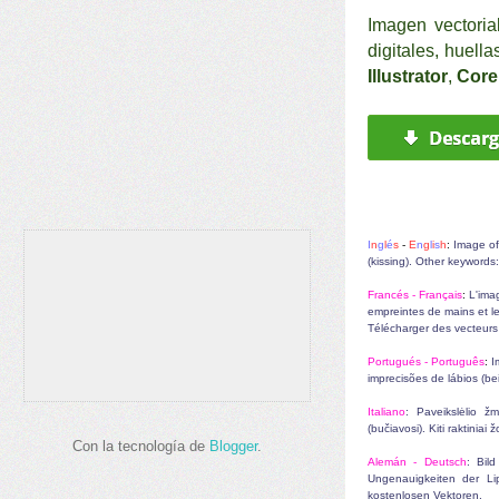
I
magen
vectori
digitales, huell
Illustrator
,
Core
I
n
g
l
é
s
-
E
n
g
l
i
s
h
:
Image of 
(kissing). Other keywords
Francés - F
rançais
:
L'ima
empreintes de mains et le
Télécharger des vecteurs 
Portugués - P
ortuguês
:
I
imprecisões de lábios (be
Italiano
:
Paveikslėlio ž
(bučiavosi). Kiti raktinia
Con la tecnología de
Blogger
.
Alemán -
Deutsch
:
Bil
Ungenauigkeiten der Li
kostenlosen Vektoren.