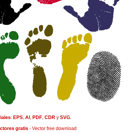
iales
:
EPS
,
AI
,
PDF
,
CDR
y
SVG
.
ctores
gratis
- Vector free
download