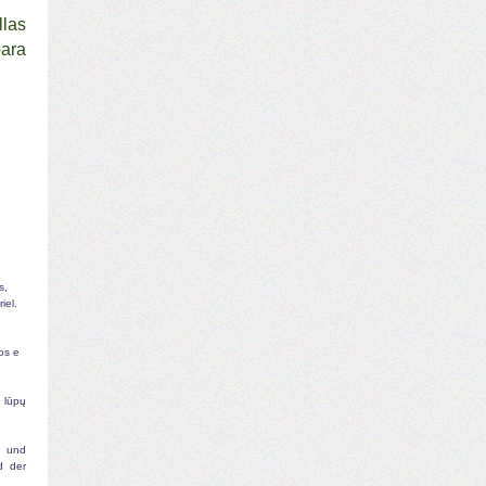
llas
ara
s,
iel.
os e
 lūpų
e und
d der