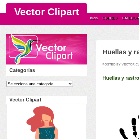
Vector Clipart
Inicio
CORREO
CATEGOR
Huellas y r
POSTED BY VECTOR C
Categorías
Huellas y rast
Vector Clipart