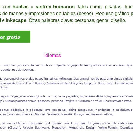
al con
huellas
y
rastros humanos
, tales como: pisadas, hue
as de manos y impresiones de labios (besos).
R
ecurso gráfico
p
l
e
Inkscape
. Otras palabras clave:
personas,
gente
.
diseño
.
I
diomas
human footprints and traces, such as footprints, fingerprints, handprints and inaccuracies of lips
: people, people. Design.
ge des empreintes et des traces humaines, telles que des empreintes de pas, empreintes digitale
s inexactitudes de lèvres (baiser). Autres mots-clés: les gens, les gens. Conception. Format vector
libres.
magem de pegadas e vestígios humanos, como pegadas, impressões digitais, impressões de mã
ijo). Outras palavras-chave: pessoas, pessoas. Projeto. O formato do vetor. Baixar vetores livres.
mogaus pėdsakus ir pėdsakai, pvz pėdsakus, pirštų atspaudus, handprints ir netikslumus
i žodžiai: žmonės, žmonės. Dizainas. Vektoriniu formatu. Atsisiųsti nemokamai vektorių.
d der menschlichen Fußspuren und Spuren, wie Fußspuren, Fingerabdrücke, Handabdrück
ppen (Küssen). Andere Stichworte: Menschen, Menschen. Design. Vektor-Format. Downloa