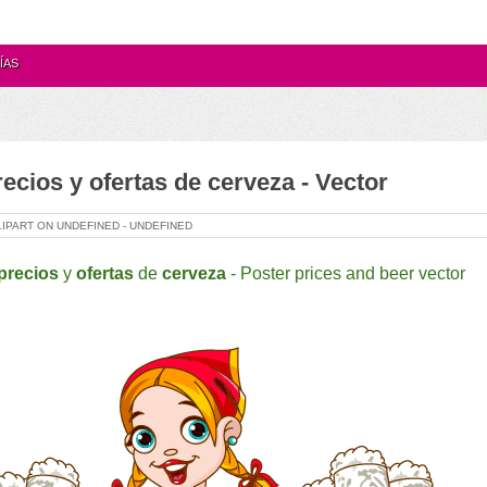
ÍAS
recios y ofertas de cerveza - Vector
LIPART ON
UNDEFINED -
UNDEFINED
precios
y
ofertas
de
cerveza
-
Poster prices and beer
vector