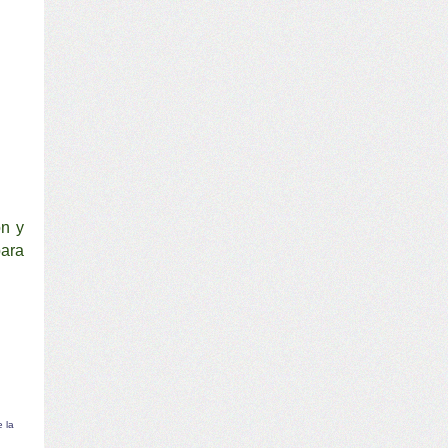
on y
para
e la