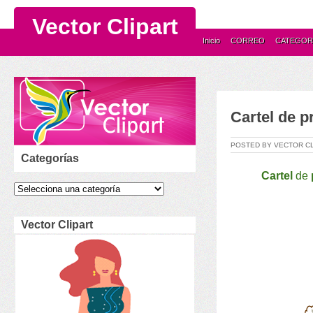
Vector Clipart
Inicio
CORREO
CATEGOR
Cartel de p
POSTED BY VECTOR C
Categorías
Cartel
de
Vector Clipart