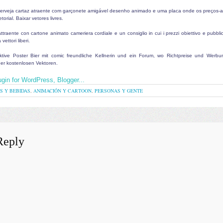
erveja cartaz atraente com garçonete amigável desenho animado e uma placa onde os preços-a
orial. Baixar vetores livres.
ttraente con cartone animato cameriera cordiale e un consiglio in cui i prezzi obiettivo e pubblic
vettori liberi.
aktive Poster Bier mit comic freundliche Kellnerin und ein Forum, wo Richtpreise und Werbu
er kostenlosen Vektoren.
S Y BEBIDAS
,
ANIMACIÓN Y CARTOON
,
PERSONAS Y GENTE
Reply