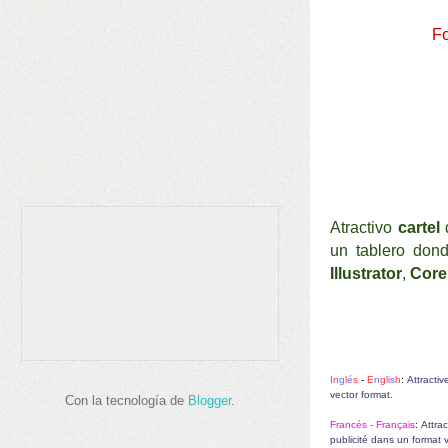
F
Atractivo
cartel
un tablero don
Illustrator
,
Core
I
n
g
l
é
s
-
E
n
g
l
i
s
h
:
Attractiv
vector format.
Con la tecnología de
Blogger
.
Francés - F
rançais
:
Attra
publicité dans un format v