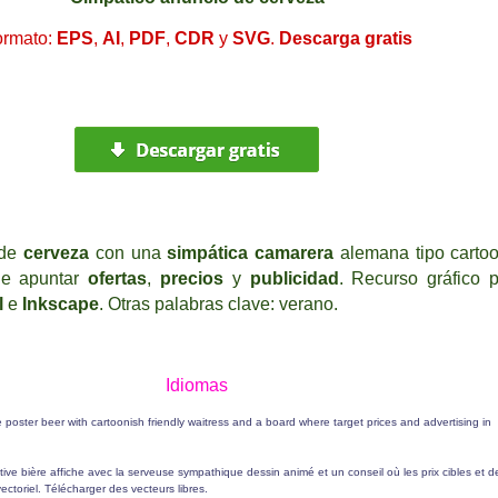
ormato
:
EPS
,
AI
,
PDF
,
CDR
y
SVG
.
Descarga
gratis
de
cerveza
con una
simpática camarera
alemana tipo carto
de apuntar
ofertas
,
precios
y
publicidad
.
R
ecurso gráfico
l
e
Inkscape
. Otras palabras clave:
verano
.
I
diomas
e poster beer with cartoonish friendly waitress and a board where target prices and advertising in
ctive bière affiche avec la serveuse sympathique dessin animé et un conseil où les prix cibles et d
ectoriel. Télécharger des vecteurs libres.