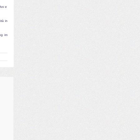
lvo e
ità in
ng im