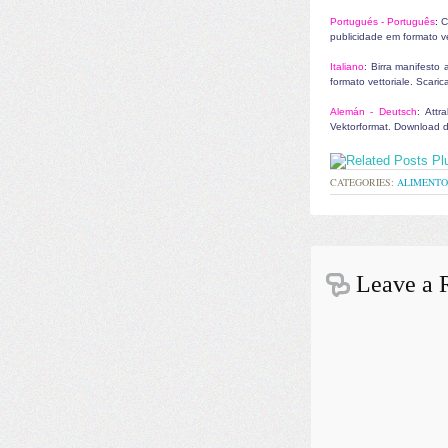
Portugués - P
ortuguês
:
C
publicidade em formato vet
Italiano
:
Birra manifesto a
formato vettoriale. Scarica 
Alemán -
Deutsch
:
Attr
Vektorformat. Download d
CATEGORIES:
ALIMENTO
Leave a 