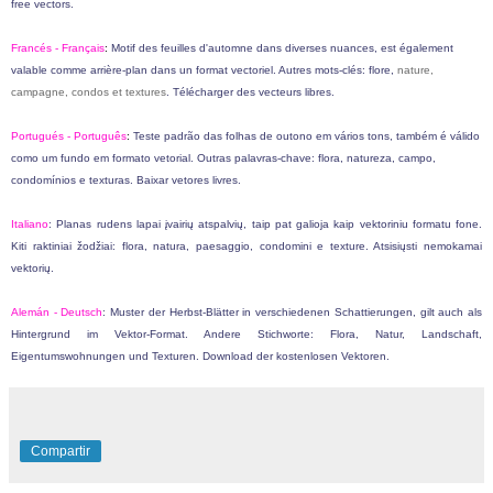
free vectors.
Francés - F
rançais
:
Motif des feuilles d'automne dans diverses nuances, est également
valable comme arrière-plan dans un format vectoriel. Autres mots-clés: flore,
nature,
campagne, condos et textures
. Télécharger des vecteurs libres.
Portugués - P
ortuguês
:
Teste padrão das folhas de outono em vários tons, também é válido
como um fundo em formato vetorial. Outras palavras-chave: flora,
natureza, campo,
condomínios e texturas
. Baixar vetores livres.
Italiano
:
Planas rudens lapai įvairių atspalvių, taip pat galioja kaip vektoriniu formatu fone.
Kiti raktiniai žodžiai: flora,
natura, paesaggio, condomini e texture
. Atsisiųsti nemokamai
vektorių.
Alemán -
Deutsch
:
Muster der Herbst-Blätter in verschiedenen Schattierungen, gilt auch als
Hintergrund im Vektor-Format. Andere Stichworte: Flora, Natur, Landschaft,
Eigentumswohnungen und Texturen. Download der kostenlosen Vektoren.
Compartir