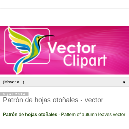
▼
6 jul 2014
Patrón de hojas otoñales - vector
P
atrón
de
hojas otoñales
-
Pattern of autumn leaves
vector