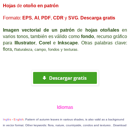
H
ojas
de
otoño en patrón
Formato
:
EPS
,
AI
,
PDF
,
CDR
y
SVG
.
Descarga
gratis
I
magen
vectorial de un
p
atrón
de
hojas
otoñales
en
varios tonos, también es válido como
fondo
,
recurso gráfico
para
Illustrator
,
Corel
e
Inkscape
. Otras palabras clave:
flora,
n
aturaleza,
c
ampo,
f
ondos y
texturas.
I
diomas
I
n
g
l
é
s
-
E
n
g
l
i
s
h
:
Pattern of autumn leaves in various shades, is also valid as a background
in vector format. Other keywords: flora, nature, countryside, condos and textures . Download