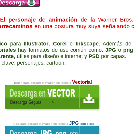
El
personaje
de
animación
de la Warner Bros,
orrecaminos
en una postura muy suya señalando 
ico
para
Illustrator
,
Corel
e
Inkscape
. Además de 
oriales
hay formatos de uso común como:
JPG
o
pn
arente
, útiles para diseño e internet y
PSD
por capas.
 clave: personajes, cartoon.
Vectorial
Botón para descargar imagen en formato
JPG
Pulsa para descargar imagen en formato
, png o psd