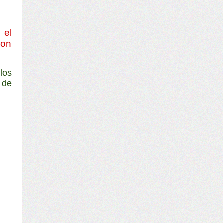
 el
con
los
g
de