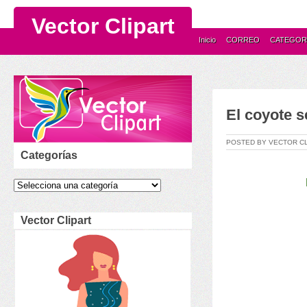
Vector Clipart
Inicio
CORREO
CATEGOR
El coyote s
POSTED BY VECTOR C
Categorías
Vector Clipart