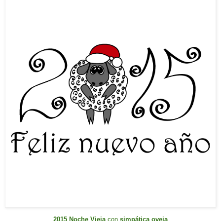
2015 Noche Vieja
con
simpática oveja