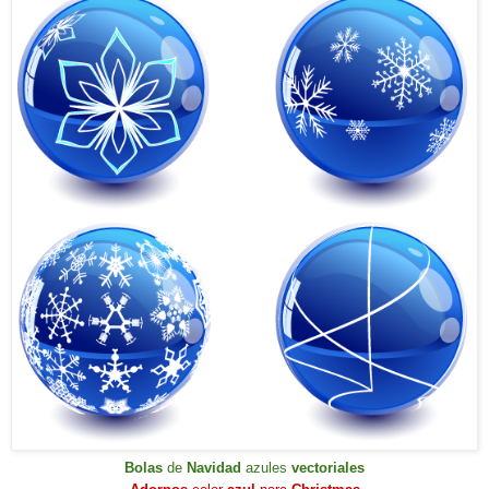
Bolas
de
Navidad
azules
vectoriales