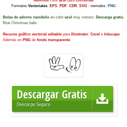
Adornos
color
azul
para
Christmas
Formatos
Vectoriales
:
EPS
,
PDF
,
CDR
,
SVG
-
normales:
PNG
Bolas de adorno navideño
en color
azul
muy vistoso
.
Descarga gratis.
Blue
Christmas
balls.
Recurso gráfico vectorial editable
para
Illustrator
,
Corel
e
Inkscape
.
Además en
PNG
de
fondo transparente
.