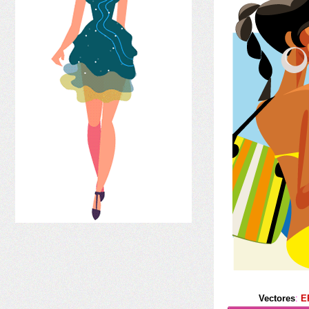
Vectores
:
E