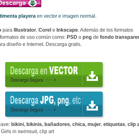
timenta playera
en vector e imagen normal
.
o
para
Illustrator
,
Corel
e
Inkscape
.
Además de los formatos
formatos de uso común como:
PSD
o
png
de
fondo transpare
para diseño e
Internet. Descarga gratis.
lave:
bikini, bikinis, bañadores, chica, mujer
,
etiquetas
,
clip 
,
Girls in
swimsuit, clip art