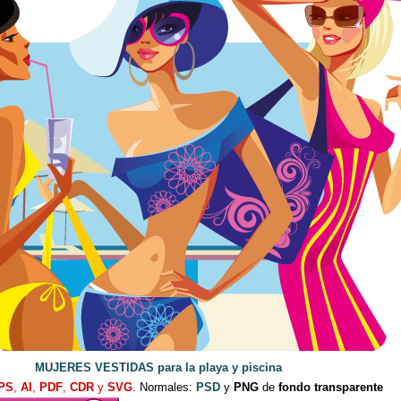
MUJERES VESTIDAS para la playa y piscina
PS
,
AI
,
PDF
,
CDR
y
SVG
. Normales:
PSD
y
PNG
de
fondo transparente