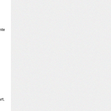
nte
art
,