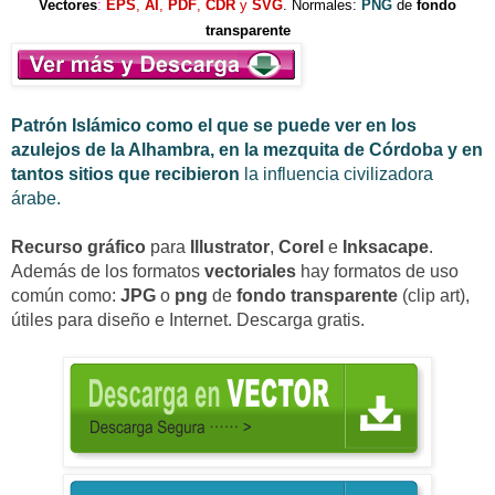
Vectores
:
EPS
,
AI
,
PDF
,
CDR
y
SVG
. Normales:
PNG
de
fondo
transparente
Patrón Islámico como el que se puede ver en los
azulejos de la Alhambra, en la mezquita de Córdoba y en
tantos sitios que recibieron
la influencia civilizadora
árabe.
Recurso
gráfico
para
Illustrator
,
Corel
e
Inksacape
.
Además de los formatos
vectoriales
hay formatos de uso
común como:
JPG
o
png
de
fondo transparente
(clip art)
,
útiles para diseño e
Internet. Descarga gratis.