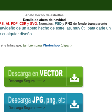
Abeto hecho de estrell
as
Detalle de abeto de navidad
PS
,
AI
,
PDF
,
CDR
y
SVG
. Normales:
PSD
y
PNG
de
fondo transparente
navideño de un abeto hecho de estrellas, muy útil pata darle un
a cualquier
diseño
.
rel
e
Inkscape
, también para
Photoshop
(clipart)
.