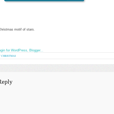
hristmas motif
of
stars
.
Y CHRISTMAS
Reply