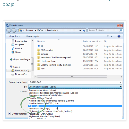
abajo
.