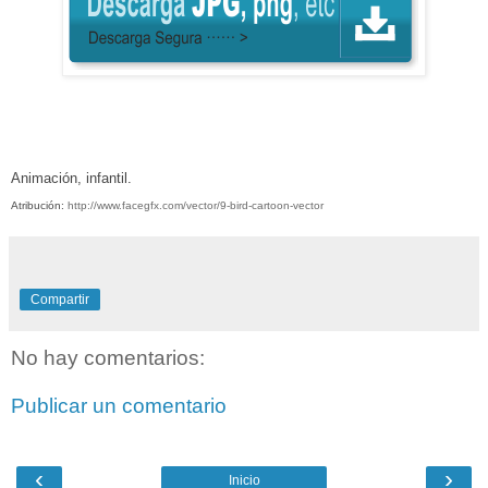
Animación, infantil
.
Atribución:
http://www.facegfx.com/vector/9-bird-cartoon-vector
Compartir
No hay comentarios:
Publicar un comentario
‹
›
Inicio