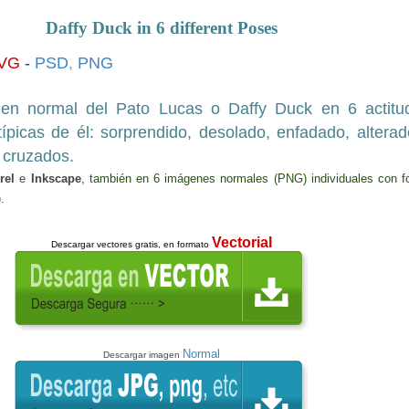
Daffy Duck in 6
different
Poses
VG
-
PSD
,
PNG
gen normal
de
l Pato Lucas o Daffy Duck en 6 actitu
típicas de
él
: sorprendido, desolado, enfadado, alterad
s cruzados
.
rel
e
Inkscape
, también
en 6 imágenes
normales (PNG)
indi
v
iduales
con
f
)
.
Vectorial
Descargar
vectores gratis, en formato
Normal
Descargar imagen