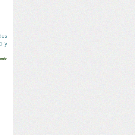
des
o y
ondo