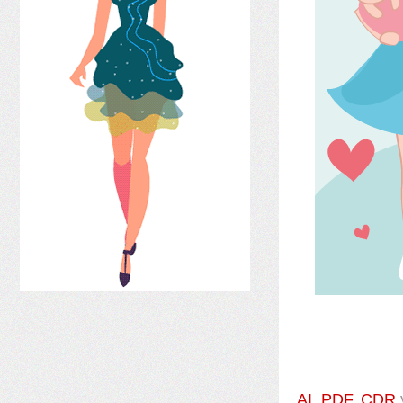
AI
,
PDF
,
CDR