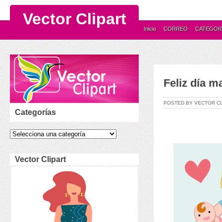
Vector Clipart
Inicio
CORREO
CATEGOR
Feliz día m
POSTED BY VECTOR C
Categorías
Vector Clipart