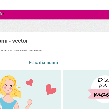
ÍAS
ami - vector
LIPART ON
UNDEFINED -
UNDEFINED
Feliz día mami