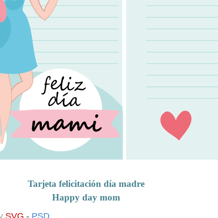
Tarjeta felicitación día madre
Happy day
mom
y
SVG
-
PSD