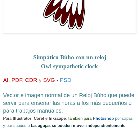
Simpático Búho con un reloj
Owl sympathetic
clock
AI
,
PDF
,
CDR
y
SVG
-
PSD
Vector e imagen normal de un Reloj Búho que puede
servir para
enseñar las horas a los m
ás pequeños o
para traba
jos
manuales
.
Para
Illustrator
,
Corel
e
Inkscape
, también para
Photoshop
por capas
y por supuesto
las agu
j
as se pueden mover independientemente
.