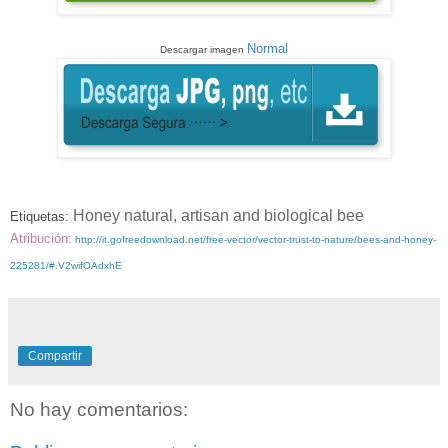
Normal
Descargar imagen
Honey
natural,
artisan and biological
bee
Etiquetas:
Atribución:
http://it.gofreedownload.net/free-vector/vector-trust-to-nature/bees-and-honey-
225281/#.V2wifOAdxhE
Compartir
No hay comentarios: