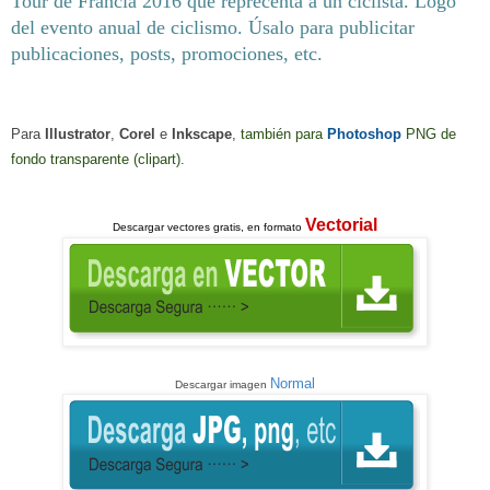
Tour de Francia 2016 que reprecenta a un ciclista. Logo
del evento anual de ciclismo. Úsalo para publicitar
publicaciones, posts, promociones, etc.
Para
Illustrator
,
Corel
e
Inkscape
, también para
Photoshop
PNG de
fondo transparente (clipart)
.
Vectorial
Descargar
vectores gratis, en formato
Normal
Descargar imagen