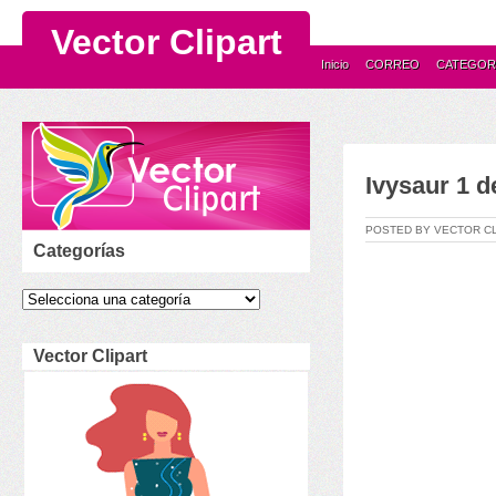
Vector Clipart
Inicio
CORREO
CATEGOR
Ivysaur 1 
POSTED BY VECTOR C
Categorías
Vector Clipart