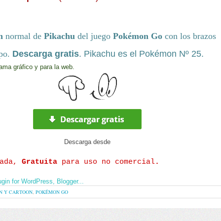
n
normal de
Pikachu
del juego
Pokémon Go
con los brazos
rpo.
Descarga gratis
. Pikachu es el Pokémon
Nº 25.
ama gráfico y para la web.
Descarga
desde
rada,
Gratuita
para uso no comercial
.
N Y CARTOON
,
POKÉMON GO