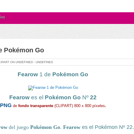
ÍAS
de Pokémon Go
LIPART ON
UNDEFINED -
UNDEFINED
Fearow
1 de
Pokémon Go
Fearow
es el
Pokémon Go
Nº
22
PNG
de
fondo transparente
(CLIPART) 800 x 800 píxeles
.
row
del juego
Pokémon Go
.
Fearow
es el Pokémon
Nº 22.