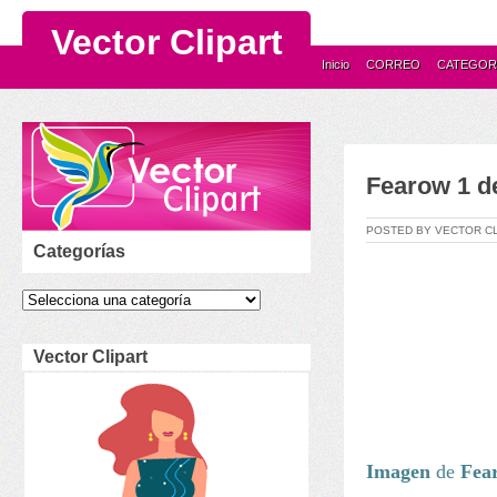
Vector Clipart
Inicio
CORREO
CATEGOR
Fearow 1 
POSTED BY VECTOR C
Categorías
Vector Clipart
Imagen
de
Fea