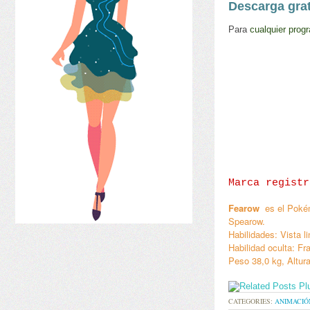
Descarga grat
Para
cualquier pro
gr
Marca registr
Fearow
es el Poké
Spearow.
Habilidades:
Vista l
Habilidad oculta: Fr
Peso 38,0 kg, Altu
CATEGORIES:
ANIMACIÓ