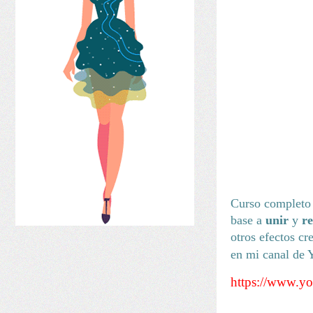
Curso completo 
base a
unir
y
re
otros efectos c
en mi canal de 
https://www.y