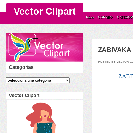
Vector Clipart
Inicio
CORREO
CATEGOR
ZABIVAKA m
POSTED BY VECTOR C
Categorías
ZABI
Vector Clipart