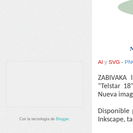
N
AI
y
SVG
-
PN
ZABIVAKA 
"Telstar 1
Nueva image
Disponible 
Inkscape, t
Con la tecnología de
Blogger
.