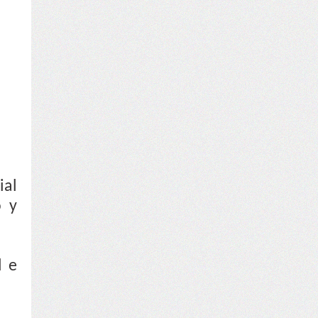
ial
o y
l e