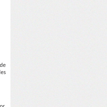
 de
des
or,