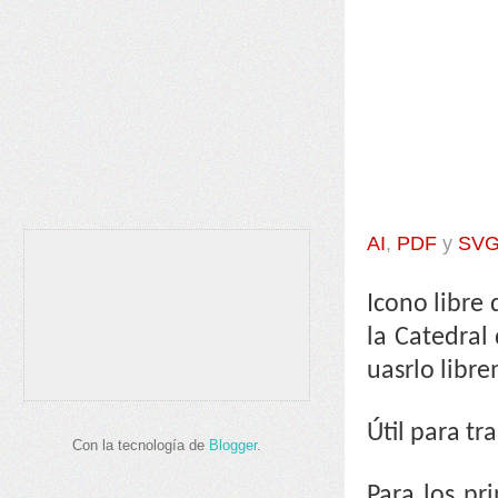
AI
,
PDF
y
SV
Icono libre
la Catedral
uasrlo libr
Útil para tr
Con la tecnología de
Blogger
.
Para los pri