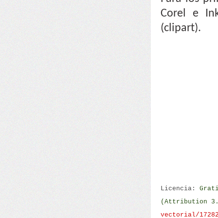
Corel e In
(clipart).
Licencia:
Grat
(Attribution 3
vectorial/1728