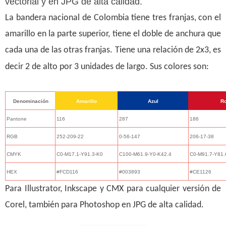
vectorial y en JPG de alta calidad.
La bandera nacional de Colombia tiene tres franjas, con el
amarillo en la parte superior, tiene el doble de anchura que
cada una de las otras franjas
. Tiene una relación de 2x3, es
decir
2 de alto
por 3 unidades de largo. Sus colores son:
Denominación
Amarillo
Azul
Ro
Pantone
116
287
186
RGB
252-209-22
0-56-147
206-17-38
CMYK
C0-M17.1-Y91.3-K0
C100-M61.9-Y0-K42.4
C0-M91.7-Y81.
HEX
#FCD116
#003893
#CE1126
Para Illustrator, Inkscape y CMX para cualquier versión de
Corel, también para Photoshop en JPG de alta calidad.