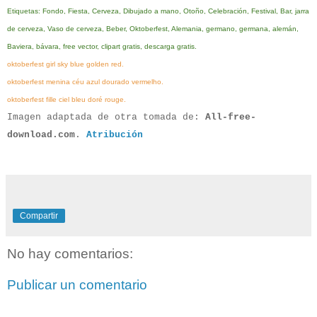
Etiquetas: Fondo, Fiesta, Cerveza, Dibujado a mano, Otoño, Celebración, Festival, Bar, jarra
de cerveza, Vaso de cerveza, Beber, Oktoberfest, Alemania, germano, germana, alemán,
Baviera, bávara, free vector, clipart gratis, descarga gratis.
oktoberfest girl sky blue golden red.
oktoberfest menina céu azul dourado vermelho.
oktoberfest fille ciel bleu doré rouge.
Imagen adaptada de otra tomada de:
All-free-
download.com
.
Atribución
Compartir
No hay comentarios:
Publicar un comentario