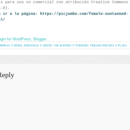
is para uso no comercial con atribución Creative Commons
3.0
).
n ir a la página: https://picjumbo.com/female-suntanned-
ol/
MPRAS Y MODA
,
PERSONAS Y GENTE
,
VACACIONES Y TURISMO
,
VERANO PISCINA Y PLAYA
Reply