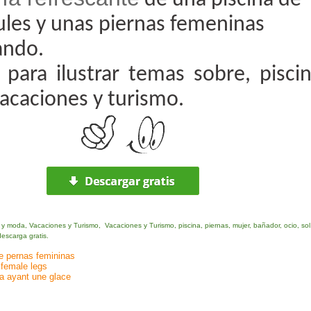
de una piscina de
ules y unas piernas femeninas
ando.
 para ilustrar temas sobre, piscin
vacaciones y turismo
.
 y moda
,
Vacaciones y Turismo,
Vacaciones y Turismo, piscina, piernas, mujer, bañador
, ocio, sol
 descarga gratis.
 e pernas femininas
 female legs
a ayant une glace