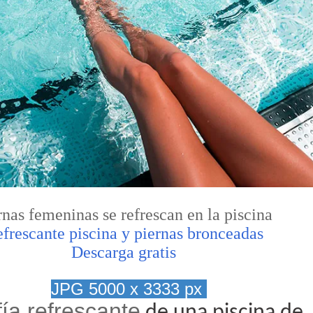
rnas femeninas se refrescan en la piscina
frescante piscina y piernas bronceadas
Descarga gratis
JPG 5000 x 3333 px
ía refrescante